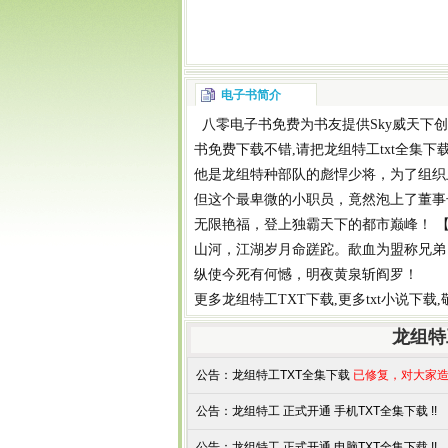
电子书简介
八零电子书
免费为书友提供
Sky威天下
创
书免费下载
不错,请把
龙组特工txt全集下
他是龙组特种部队的彪悍少将，为了组织
但这个最卑微的小职员，竟然泡上了董事
无限艳福，登上独霸天下的都市巅峰！ 【威
山河，江湖岁月命蹉跎。歃血为盟称兄弟
纵使今死有何憾，明夜黄泉斩阎罗！
更多
龙组特工TXT下载
,更多
txt小说下载
龙组特
公告：
龙组特工TXT全集下载
已修复，对大家造
公告：
龙组特工 正式开通 手机TXT全集下载 !!
公告：
龙组特工 正式开通 电脑TXT全集下载 !!