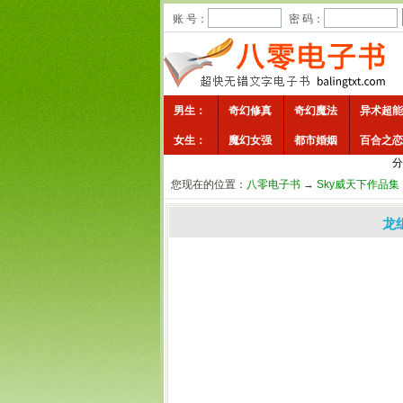
账 号：
密 码：
男生：
奇幻修真
奇幻魔法
异术超能
女生：
魔幻女强
都市婚姻
百合之恋
分
您现在的位置：
八零电子书
→
Sky威天下作品集
龙