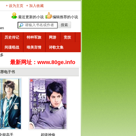
+ 设为主页
+ 加入收藏
最近更新的小说
编辑推荐的小说
历史传记
特种军旅
网游
竞技
间谍暗战
唯美言情
诗歌文集
多
最新网址：www.80ge.info
推荐电子书
全能高手
超级神偷