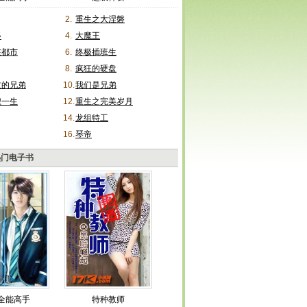
2.
重生之大涅磐
器
4.
大魔王
在都市
6.
终极插班生
8.
疯狂的硬盘
过的兄弟
10.
我们是兄弟
煌一生
12.
重生之完美岁月
14.
龙组特工
16.
琴帝
热门电子书
全能高手
特种教师