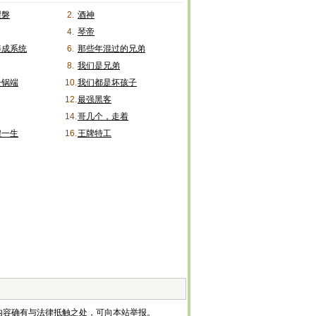
涅磐
2.
酒神
4.
琴帝
养成系统
6.
那些年混过的兄弟
8.
我们是兄弟
一锅端
10.
我们都是坏孩子
12.
最强黑客
14.
哥几个，走着
煌一生
16.
王牌特工
内容确有与法律抵触之处，可向本站举报。