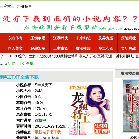
注册账户
东方传奇
王朝争霸
江湖武侠
未来幻想
灵异鬼怪
探险揭秘
同人美文
穿越架空
王室贵族
魔法校园
乡土布衣
官职商战
享：
BD
BD空间
Q空间
Q朋友
Q好友
Q微博
微博
和讯
人人
开心
豆瓣
天涯
一键
复制网址
更
→
龙组特工TXT全集
魔法校园
组特工TXT全集下载
小说作者：
Sky威天下
小说大小：
24M
今日点击：
6 次
本周点击：
45 次
本月点击：
125 次
总点击数：
141518 次
写作进度：
连载中
更新时间：
2015-10-29 16:29:04
推荐信息：
最新电子书下载
校园
最新章节：
第3150章 终结（下）