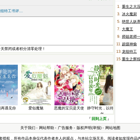
1.
重生之大
特工书评....
3.
冰火魔厨
5.
绝世人妖
7.
大魔王
9.
师姐老师
11.
超级神偷
者关禁闭或者积分清零处理！
13.
龙组特工
15.
重生之辉
能再遇见你
爱似魔魅
恶魔的宝贝是天使
静守时光，以待流
年
『
回到上页
』
关于我们
-
网站帮助
-
广告服务
-
版权声明(举报)
-
网站地图
及作者授权，所有作品本身仅代表作者本人的观点，与本站立场无关。阅读者如发现作品