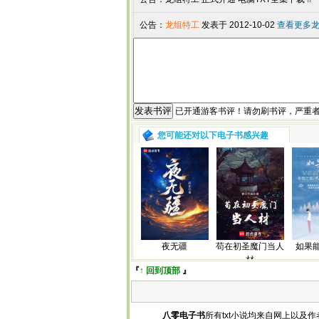
公告：
龙组特工
发表于 2012-10-02
查看更多龙组
已开通游客书评！请勿刷书评，严重
您可能还对以下电子书感兴趣
夜无疆
苟在初圣魔门当人
如果
材
『
↑ 回到顶部
』
八零电子书
所有txt小说均来自网上以