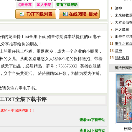
点击推荐
加入书架
查看下载帮助
1.
酒神
TXT下载列表
在线阅读_目录
3.
未来接收
5.
大罗金仙
7.
冰火魔厨
作的
龙组特工txt全集下载
;如果你觉得本站提供的
txt电子
9.
那些年混
11.
重生之辉
载
分享推荐给你的朋友！
13.
是神
上的重任踏上征程。重返家乡，成为一个企业的小职员，
15.
特种教师
长的女儿。从此各路魅惑女人络绎不绝的投怀送抱。带着
天下出品，必属精品，群号：75857603】 英雄铁胆踏
魔法校园
，义字当头共死活。 茫茫黑路纵狂歌，为情为爱为伊搏。
,敬请关注八零电子书。
工TXT全集下载书评
成的不变深感抱歉！！
查看txt下载帮助
校园
查看txt下载帮助