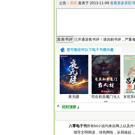
公告：
弄臣
发表于 2013-11-09
查看更多弄臣书评.
已开通游客书评！请勿刷书评，严重
您可能还对以下电子书感兴趣
夜无疆
苟在初圣魔门当人
末世异
材
公
『
↑ 回到顶部
』
八零电子书
所有txt小说均来自网上以
倡导文明阅读，绿色网络，从我做起，