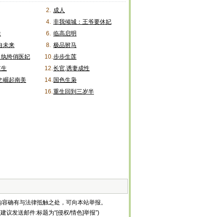
2.
成人
4.
非我倾城：王爷要休妃
途
6.
临高启明
来自未来
8.
极品驸马
，纨绔俏医妃
10.
步步生莲
重生
12.
长官,诱妻成性
0之崛起南美
14.
国色生枭
16.
重生回到三岁半
内容确有与法律抵触之处，可向本站举报。
建议发送邮件:标题为“[侵权/情色]举报”)