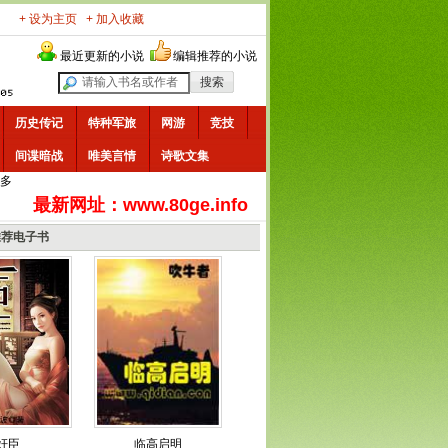
+ 设为主页
+ 加入收藏
最近更新的小说
编辑推荐的小说
历史传记
特种军旅
网游
竞技
间谍暗战
唯美言情
诗歌文集
多
最新网址：www.80ge.info
推荐电子书
奸臣
临高启明