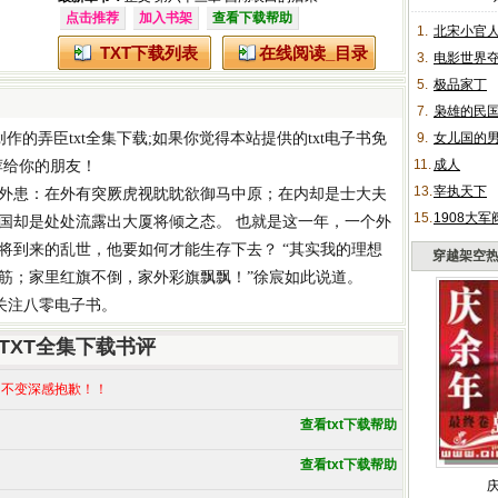
点击推荐
加入书架
查看下载帮助
1.
北宋小官
TXT下载列表
在线阅读_目录
3.
电影世界
5.
极品家丁
7.
枭雄的民
创作的
弄臣txt全集下载
;如果你觉得本站提供的
txt电子书免
9.
女儿国的
11.
成人
荐给你的朋友！
13.
宰执天下
外患：在外有突厥虎视眈眈欲御马中原；在内却是士大夫
15.
1908大军
国却是处处流露出大厦将倾之态。 也就是这一年，一个外
将到来的乱世，他要如何才能生存下去？ “其实我的理想
穿越架空
筋；家里红旗不倒，家外彩旗飘飘！”徐宸如此说道。
请关注八零电子书。
TXT全集下载书评
不变深感抱歉！！
查看txt下载帮助
查看txt下载帮助