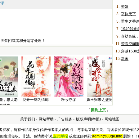
...
1.
赘婿
3.
宰执天下
5.
重生之香
7.
1949我
9.
喜劫良缘
者关禁闭或者积分清零处理！
11.
带着空间
13.
穿越163
15.
新宋
能，忠犬老
花开一刻为情郎
粉妆夺谋
妖王归来之盛宠萌
粘过来
妃
『
回到上页
』
关于我们
-
网站帮助
-
广告服务
-
版权声明(举报)
-
网站地图
及作者授权，所有作品本身仅代表作者本人的观点，与本站立场无关。阅读者如发现作品
如发现侵权、非法、色情类小说,
点此举报
或发送邮件到:
admin@80ge.info
删除！！(