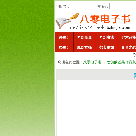
账 号：
密 码：
男生：
奇幻修真
奇幻魔法
异术超能
女生：
魔幻女强
都市婚姻
百合之恋
分
您现在的位置：
八零电子书
→
愤怒的芒果作品集