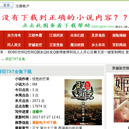
注册账户
东方传奇
王朝争霸
江湖武侠
未来幻想
灵异鬼怪
探险揭秘
同人美文
穿越架空
王室贵族
魔法校园
乡土布衣
官职商战
享：
BD
BD空间
Q空间
Q朋友
Q好友
Q微博
微博
和讯
人人
开心
豆瓣
天涯
一键
复制网址
更
→
弄臣TXT全集
穿越架空
弄臣TXT全集下载
小说作者：
愤怒的芒果
小说大小：
0M
今日点击：
3 次
本周点击：
3 次
本月点击：
2071 次
总点击数：
17874 次
写作进度：
连载中
更新时间：
2017-07-27 12:41:53
推荐信息：
最新电子书下载
最新章节：
正文 第六十三章 西湖表白的后果