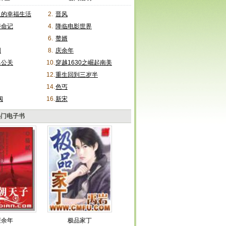
人的幸福生活
2.
晋风
夺命记
4.
降临电影世界
6.
赘婿
国
8.
庆余年
男公关
10.
穿越1630之崛起南美
12.
重生回到三岁半
14.
色丐
阀
16.
新宋
热门电子书
庆余年
极品家丁