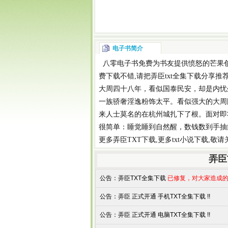
电子书简介
八零电子书
免费为书友提供
愤怒的芒果
费下载
不错,请把
弄臣txt全集下载
分享推
大周四十八年，看似国泰民安，却是内忧
一族骄奢淫逸粉饰太平。看似强大的大周
来人士莫名的在杭州城扎下了根。面对即
很简单：睡觉睡到自然醒，数钱数到手抽
更多
弄臣TXT下载
,更多
txt小说下载
,敬
弄臣
公告：
弄臣TXT全集下载
已修复，对大家造成的
公告：
弄臣 正式开通 手机TXT全集下载 !!
公告：
弄臣 正式开通 电脑TXT全集下载 !!