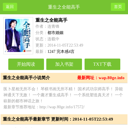
返回
重生之全能高手
首页
重生之全能高手
作者：连青锋
分类：
都市婚姻
状态：连载中
更新：2014-11-05T22:53:49
最新：
1247 完本感4言
开始阅读
加入书架
TXT下载
重生之全能高手小说简介
最新网址：wap.80ge.info
医卜星相无所不会！ 琴棋书画无所不精！ 国术武功宗师高手！ 异能
神通天下无敌！ 一个庸才重生成高手！ 一个系统塑造真天才！ 一个
崭新的都市神话之旅！
最新章节推荐地址：http://wap.80ge.info/17572/
重生之全能高手最新章节 更新时间：2014-11-05T22:53:49