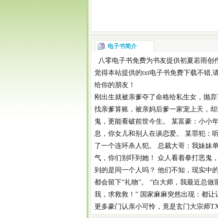
电子书简介
八零电子书
免费为书友提供
初夏若雨
创
觉得本站提供的
txt电子书免费下载
不错,
给你的朋友！
刚出生就被亲爹夺了命格给私生女，抛弃
找亲爹算账，被亲妈后爹一家宠上天，却
鬼，更能看破前世今生。 某富豪：小小
息，你女儿和别人在谈恋爱。 某罪犯：
了一个连环杀人犯。 总裁大哥：我妹妹
气，你们别吓到她！ 众人看着拳打恶鬼
到的是同一个人吗？ 他们不知，现实中
都会留下“礼物”。 “白大师，我最近总
我，求救救！” 国家麻麻突然出现：都
更多
豪门认亲小可怜，竟是玄门大宗师T