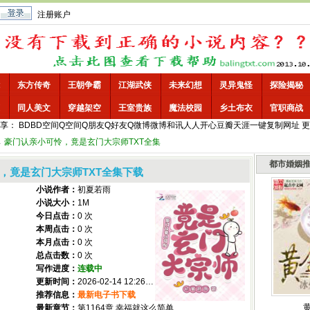
注册账户
东方传奇
王朝争霸
江湖武侠
未来幻想
灵异鬼怪
探险揭秘
同人美文
穿越架空
王室贵族
魔法校园
乡土布衣
官职商战
享：
BD
BD空间
Q空间
Q朋友
Q好友
Q微博
微博
和讯
人人
开心
豆瓣
天涯
一键
复制网址
更
→
豪门认亲小可怜，竟是玄门大宗师TXT全集
都市婚姻
，竟是玄门大宗师TXT全集下载
小说作者：
初夏若雨
小说大小：
1M
今日点击：
0 次
本周点击：
0 次
本月点击：
0 次
总点击数：
0 次
写作进度：
连载中
更新时间：
2026-02-14 12:26:00
推荐信息：
最新电子书下载
最新章节：
第1164章 幸福就这么简单