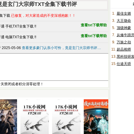
是玄门大宗师TXT全集下载书评
1.
最佳女婿
集下载
已修复，对大家造成的不变深感抱歉！！
3.
大王饶命
查看txt下载帮助
手机TXT全集下载 !!
5.
顶级神豪
7.
从修牛蹄
查看txt下载帮助
电脑TXT全集下载 !!
9.
万族之劫
2025-05-06
查看更多豪门认亲小可怜，竟是玄门大宗师书评....
11.
超品相师
13.
黑科技研
15.
仕途天骄
者关禁闭或者积分清零处理！