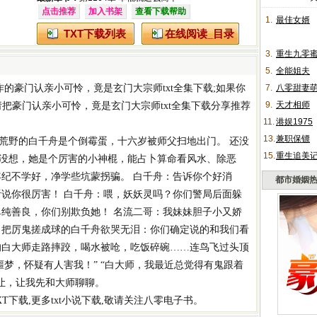
点击推荐
加入书架
查看下载帮助
1.
最佳女婿
TXT下载列表
在线阅读_目录
3.
重生九零
5.
全能姐夫
作的
豪门认亲小可怜，竟是玄门大宗师txt全集下载
;如果你
7.
八零甜妻
9.
天才相师
请把
豪门认亲小可怜，竟是玄门大宗师txt全集下载
分享推荐
11.
港娱1975
13.
兼职保镖
荒野的白千舟是个倒霉蛋，十六岁被师父扫地出门。 还没
15.
重生追美
没想，她是个厉害的小神棍，能占卜算命看风水、除恶
年纪不学好，净学些坑蒙拐骗。 白千舟：告诉你个好消
都市婚姻
听说你很厉害！ 白千舟：喂，妖妖灵吗？你们警局后面躲
单纯善良，你们别欺负她！ 名流二哥：我妹妹胆子小又娇
，把厉鬼搓成球的白千舟欲哭无泪：你们确定说的和我们看
的白大师走路摔跤，喝水被呛，吃饭碎碗……连鸟飞过头顶
做噩梦，怀疑有人害我！” “白大师，我最近总觉得有鬼跟着
让让，让我先和大师聊聊。
XT下载
,更多
txt小说下载
,敬请关注八零电子书。