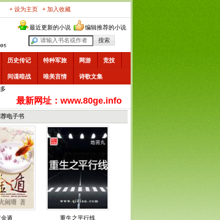
+ 设为主页
+ 加入收藏
最近更新的小说
编辑推荐的小说
历史传记
特种军旅
网游
竞技
间谍暗战
唯美言情
诗歌文集
多
最新网址：www.80ge.info
推荐电子书
黄金遁
重生之平行线