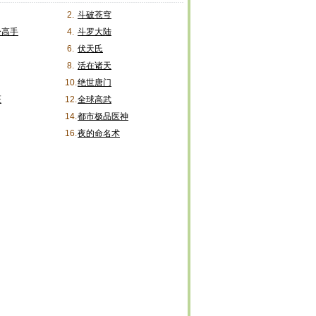
2.
斗破苍穹
身高手
4.
斗罗大陆
6.
伏天氏
8.
活在诸天
10.
绝世唐门
医
12.
全球高武
14.
都市极品医神
16.
夜的命名术