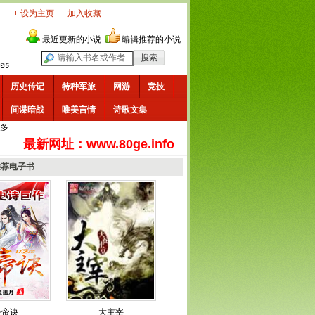
+ 设为主页
+ 加入收藏
最近更新的小说
编辑推荐的小说
历史传记
特种军旅
网游
竞技
间谍暗战
唯美言情
诗歌文集
多
最新网址：www.80ge.info
推荐电子书
炎帝诀
大主宰