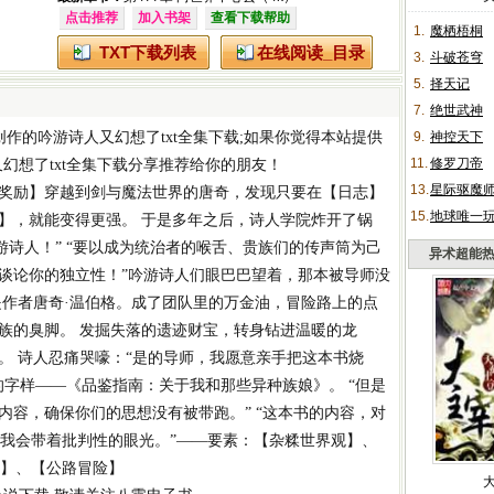
点击推荐
加入书架
查看下载帮助
1.
魔栖梧桐
TXT下载列表
在线阅读_目录
3.
斗破苍穹
5.
择天记
7.
绝世武神
创作的
吟游诗人又幻想了txt全集下载
;如果你觉得本站提供
9.
神控天下
11.
修罗刀帝
幻想了txt全集下载
分享推荐给你的朋友！
13.
星际驱魔
奖励】穿越到剑与魔法世界的唐奇，发现只要在【日志】
15.
地球唯一
】，就能变得更强。 于是多年之后，诗人学院炸开了锅
游诗人！” “要以成为统治者的喉舌、贵族们的传声筒为己
异术超能
谈论你的独立性！”吟游诗人们眼巴巴望着，那本被导师没
是作者唐奇·温伯格。成了团队里的万金油，冒险路上的点
族的臭脚。 发掘失落的遗迹财宝，转身钻进温暖的龙
。 诗人忍痛哭嚎：“是的导师，我愿意亲手把这本书烧
的字样——《品鉴指南：关于我和那些异种族娘》。 “但是
内容，确保你们的思想没有被带跑。” “这本书的内容，对
，我会带着批判性的眼光。”——要素：【杂糅世界观】、
险】、【公路冒险】