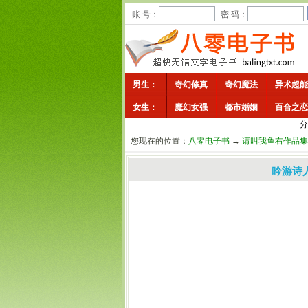
账 号：
密 码：
男生：
奇幻修真
奇幻魔法
异术超能
女生：
魔幻女强
都市婚姻
百合之恋
分
您现在的位置：
八零电子书
→
请叫我鱼右作品集
吟游诗