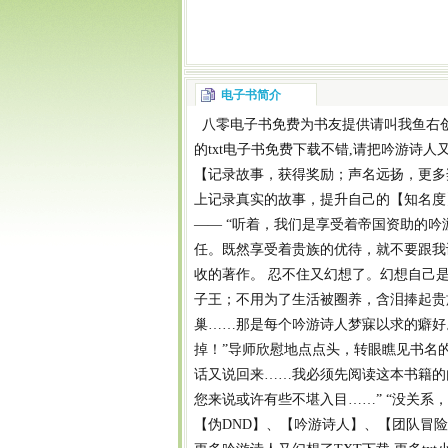
电子书简介
八零电子书
免费为书友提供
请叫我鱼右
的
txt电子书免费下载
不错,请把
吟游诗人又
【记录故事，获得奖励；声名远扬，更多
上记录真实的故事，提升自己的【知名度
—— “听着，我们是享受着帝国资助的吟
任。既然享受着贵族的优待，就不要跟我
收的著作。 忍不住又幻想了。幻想自己
子王；不用为了生活被圈养，含泪捧起贵
巢……那是每个吟游诗人梦寐以求的癖好
掉！”导师欣慰地点点头，转眼瞧见书名
话又说回来……我必须先阅读这本书籍的
您来说或许有些不堪入目……” “没关系
【伪DND】、【吟游诗人】、【团队冒