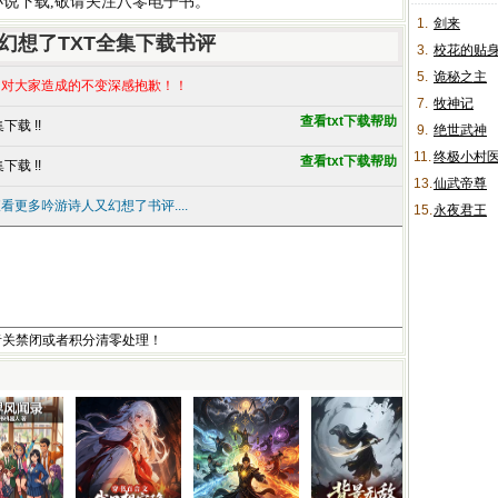
t小说下载
,敬请关注八零电子书。
1.
剑来
幻想了TXT全集下载书评
3.
校花的贴
5.
诡秘之主
对大家造成的不变深感抱歉！！
7.
牧神记
查看txt下载帮助
载 !!
9.
绝世武神
11.
终极小村
查看txt下载帮助
载 !!
13.
仙武帝尊
看更多吟游诗人又幻想了书评....
15.
永夜君王
者关禁闭或者积分清零处理！