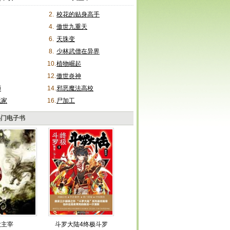
2.
校花的贴身高手
4.
傲世九重天
6.
天珠变
8.
少林武僧在异界
10.
植物崛起
12.
傲世炎神
师
14.
邪恶魔法高校
玩家
16.
尸加工
热门电子书
大主宰
斗罗大陆4终极斗罗