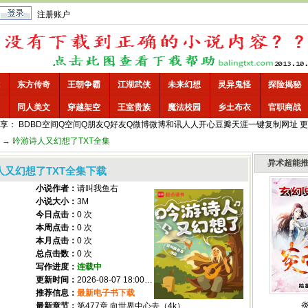
注册账户
东方传奇
王朝争霸
江湖武侠
未来幻想
灵异鬼怪
探险揭秘
同人美文
穿越架空
王室贵族
魔法校园
乡土布衣
官职商战
享：
BD
BD空间
Q空间
Q朋友
Q好友
Q微博
微博
和讯
人人
开心
豆瓣
天涯
一键
复制网址
更
→
吟游诗人又幻想了TXT全集
异术超能
人又幻想了TXT全集下载
小说作者：
请叫我鱼右
小说大小：
3M
今日点击：
0 次
本周点击：
0 次
本月点击：
0 次
总点击数：
0 次
写作进度：
连载中
更新时间：
2026-08-07 18:00:00
推荐信息：
最新电子书下载
最新章节：
第477章 向世界中心去（4k）