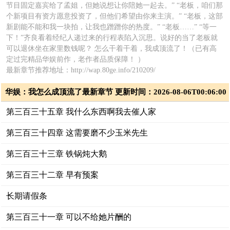
节目固定嘉宾给了孟姐，但她说想让你陪她一起去。” “老板，咱们那
个新项目有资方愿意投资了，但他们希望由你来主演。” “老板，这部
新剧能不能和我一块拍，让我也蹭蹭你的热度。” “老板……” “等一
下！”齐良看着经纪人递过来的行程表陷入沉思。说好的当了老板就
可以退休坐在家里数钱呢？ 怎么干着干着，我成顶流了！（已有高
定过完精品华娱前作，老作者品质保障！ ）
最新章节推荐地址：http://wap.80ge.info/210209/
华娱：我怎么成顶流了最新章节 更新时间：2026-08-06T00:06:00
第三百三十五章 我什么东西啊我去催人家
第三百三十四章 这需要磨不少玉米先生
第三百三十三章 铁锅炖大鹅
第三百三十二章 早有预案
长期请假条
第三百三十一章 可以不给她片酬的