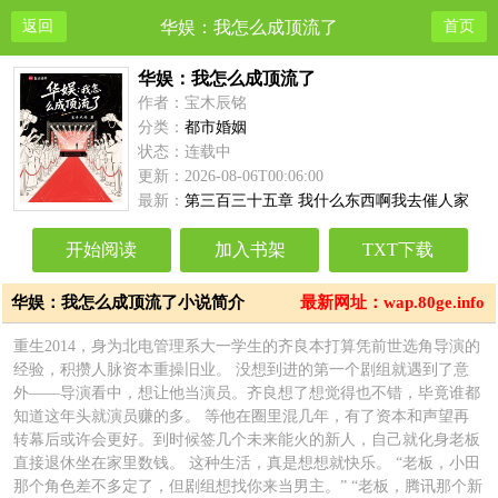
返回
华娱：我怎么成顶流了
首页
华娱：我怎么成顶流了
作者：宝木辰铭
分类：
都市婚姻
状态：连载中
更新：2026-08-06T00:06:00
最新：
第三百三十五章 我什么东西啊我去催人家
开始阅读
加入书架
TXT下载
华娱：我怎么成顶流了小说简介
最新网址：wap.80ge.info
重生2014，身为北电管理系大一学生的齐良本打算凭前世选角导演的
经验，积攒人脉资本重操旧业。 没想到进的第一个剧组就遇到了意
外——导演看中，想让他当演员。齐良想了想觉得也不错，毕竟谁都
知道这年头就演员赚的多。 等他在圈里混几年，有了资本和声望再
转幕后或许会更好。到时候签几个未来能火的新人，自己就化身老板
直接退休坐在家里数钱。 这种生活，真是想想就快乐。 “老板，小田
那个角色差不多定了，但剧组想找你来当男主。” “老板，腾讯那个新