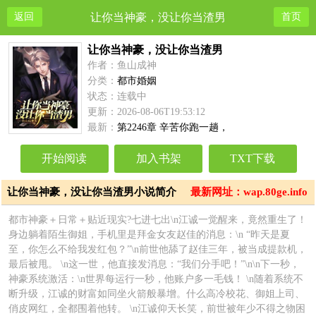
返回
让你当神豪，没让你当渣男
首页
让你当神豪，没让你当渣男
作者：鱼山成神
分类：
都市婚姻
状态：连载中
更新：2026-08-06T19:53:12
最新：
第2246章 辛苦你跑一趟，
开始阅读
加入书架
TXT下载
让你当神豪，没让你当渣男小说简介
最新网址：wap.80ge.info
都市神豪＋日常＋贴近现实?七进七出\n江诚一觉醒来，竟然重生了！
身边躺着陌生御姐，手机里是拜金女友赵佳的消息：\n “昨天是夏
至，你怎么不给我发红包？”\n前世他舔了赵佳三年，被当成提款机，
最后被甩。 \n这一世，他直接发消息：“我们分手吧！”\n\n下一秒，
神豪系统激活：\n世界每运行一秒，他账户多一毛钱！ \n随着系统不
断升级，江诚的财富如同坐火箭般暴增。什么高冷校花、御姐上司、
俏皮网红，全都围着他转。 \n江诚仰天长笑，前世被年少不得之物困