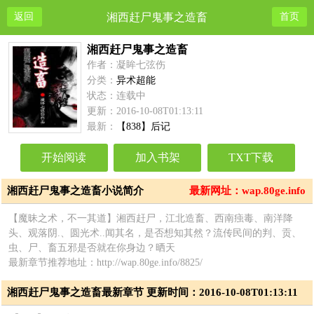
返回
湘西赶尸鬼事之造畜
首页
湘西赶尸鬼事之造畜
作者：凝眸七弦伤
分类：
异术超能
状态：连载中
更新：2016-10-08T01:13:11
最新：
【838】后记
开始阅读
加入书架
TXT下载
湘西赶尸鬼事之造畜小说简介
最新网址：wap.80ge.info
【魔昧之术，不一其道】湘西赶尸，江北造畜、西南痋毒、南洋降
头、观落阴.、圆光术..闻其名，是否想知其然？流传民间的判、贡、
虫、尸、畜五邪是否就在你身边？晒天
最新章节推荐地址：http://wap.80ge.info/8825/
湘西赶尸鬼事之造畜最新章节 更新时间：2016-10-08T01:13:11